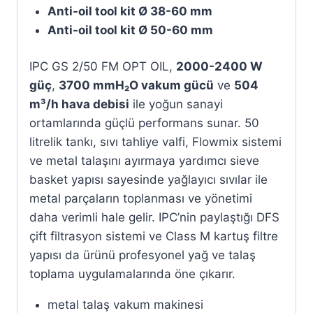
Anti-oil tool kit Ø 38-60 mm
Anti-oil tool kit Ø 50-60 mm
IPC GS 2/50 FM OPT OIL,
2000-2400 W
güç
,
3700 mmH₂O vakum gücü
ve
504
m³/h hava debisi
ile yoğun sanayi
ortamlarında güçlü performans sunar. 50
litrelik tankı, sıvı tahliye valfi, Flowmix sistemi
ve metal talaşını ayırmaya yardımcı sieve
basket yapısı sayesinde yağlayıcı sıvılar ile
metal parçaların toplanması ve yönetimi
daha verimli hale gelir. IPC’nin paylaştığı DFS
çift filtrasyon sistemi ve Class M kartuş filtre
yapısı da ürünü profesyonel yağ ve talaş
toplama uygulamalarında öne çıkarır.
metal talaş vakum makinesi