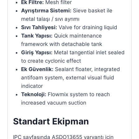
Ek Filtre:
Mesh filter
Ayrıştırma Sistemi:
Sieve basket ile
metal talaşı / sıvı ayrımı
Sıvı Tahliyesi:
Valve for draining liquid
Tank Yapısı:
Quick maintenance
framework with detachable tank
Giriş Yapısı:
Metal tangential inlet sealed
to create cyclonic effect
Ek Güvenlik:
Sealant floater, integrated
antifoam system, external visual fluid
indicator
Teknoloji:
Flowmix system to reach
increased vacuum suction
Standart Ekipman
IPC sayfasında ASDO13655 varyantı için