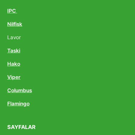
IPC
Nilfisk
Lavor
Taski
Hako
Viper
Columbus
Flamingo
SAYFALAR