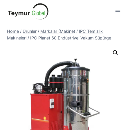
Skip
to
content
Home
/
Ürünler
/
Markalar (Makine)
/
IPC Temizlik
Makineleri
/
IPC Planet 60 Endüstriyel Vakum Süpürge