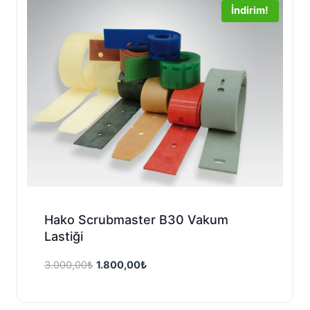
İndirim!
Hako Scrubmaster B30 Vakum
Lastiği
Orijinal
Şu
3.000,00
₺
1.800,00
₺
fiyat:
andaki
3.000,00₺.
fiyat: