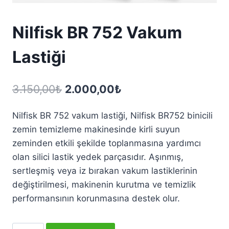
Nilfisk BR 752 Vakum
Lastiği
Orijinal
Şu
3.150,00
₺
2.000,00
₺
fiyat:
andaki
Nilfisk BR 752 vakum lastiği, Nilfisk BR752 binicili
3.150,00₺.
fiyat:
zemin temizleme makinesinde kirli suyun
2.000,00₺.
zeminden etkili şekilde toplanmasına yardımcı
olan silici lastik yedek parçasıdır. Aşınmış,
sertleşmiş veya iz bırakan vakum lastiklerinin
değiştirilmesi, makinenin kurutma ve temizlik
performansının korunmasına destek olur.
Nilfisk