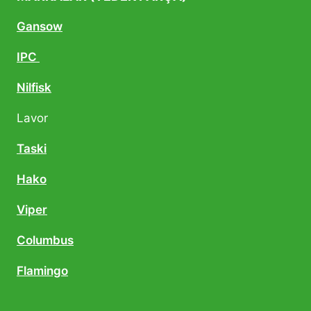
Gansow
IPC
Nilfisk
Lavor
Taski
Hako
Viper
Columbus
Flamingo