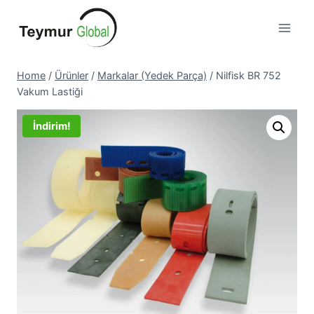
Skip
to
content
Home
/
Ürünler
/
Markalar (Yedek Parça)
/
Nilfisk BR 752
Vakum Lastiği
İndirim!