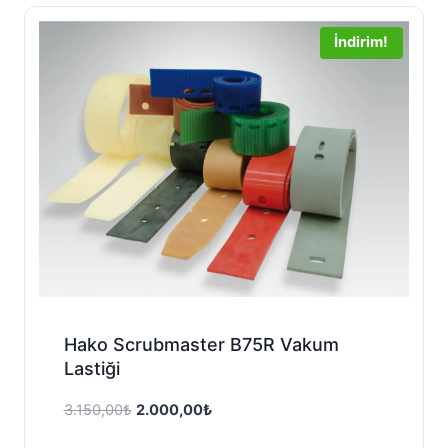
1.800,00₺.
İndirim!
Hako Scrubmaster B75R Vakum
Lastiği
Orijinal
Şu
3.150,00
₺
2.000,00
₺
fiyat:
andaki