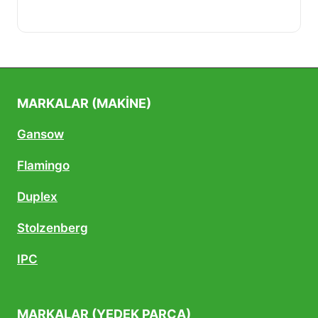
fiyat:
andaki
3.500,00₺.
fiyat:
2.000,00₺.
MARKALAR (MAKINE)
Gansow
Flamingo
Duplex
Stolzenberg
IPC
MARKALAR (YEDEK PARÇA)