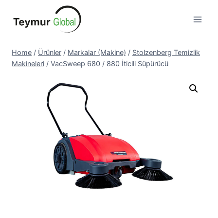
Skip
to
content
Home
/
Ürünler
/
Markalar (Makine)
/
Stolzenberg Temizlik
Makineleri
/
VacSweep 680 / 880 İticili Süpürücü