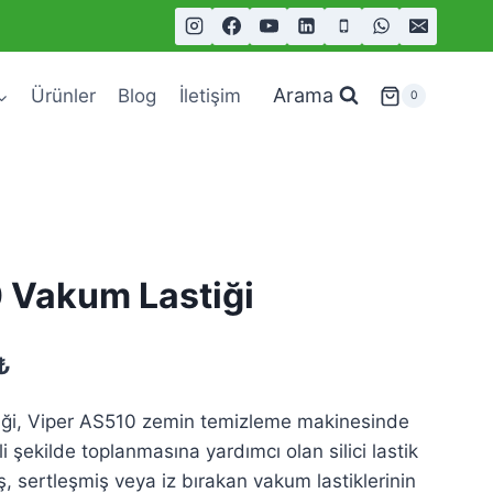
Arama
Ürünler
Blog
İletişim
0
 Vakum Lastiği
Şu
₺
andaki
iği, Viper AS510 zemin temizleme makinesinde
.
fiyat:
i şekilde toplanmasına yardımcı olan silici lastik
1.800,00₺.
, sertleşmiş veya iz bırakan vakum lastiklerinin