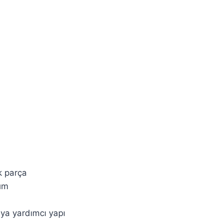
k parça
nım
ya yardımcı yapı