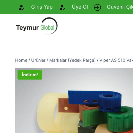
Skip
Giriş Yap
Üye Ol
Güvenli Çık
to
content
Home
/
Ürünler
/
Markalar (Yedek Parça)
/
Viper AS 510 Va
İndirim!