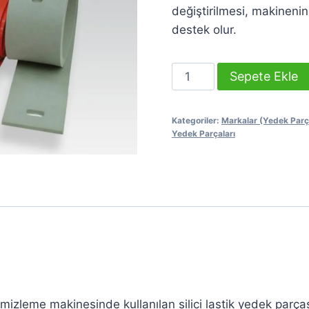
değiştirilmesi, makineni
destek olur.
Viper
Sepete Ekle
AS
510
Kategoriler:
Markalar (Yedek Parç
Vakum
Yedek Parçaları
Lastiği
adet
izleme makinesinde kullanılan silici lastik yedek parças