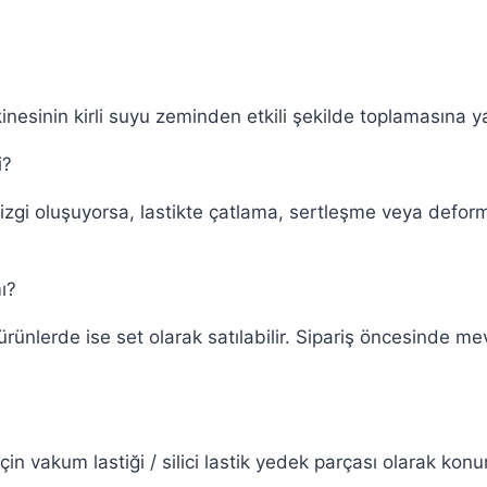
sinin kirli suyu zeminden etkili şekilde toplamasına yard
i?
izgi oluşuyorsa, lastikte çatlama, sertleşme veya deform
ı?
zı ürünlerde ise set olarak satılabilir. Sipariş öncesinde
 vakum lastiği / silici lastik yedek parçası olarak konum