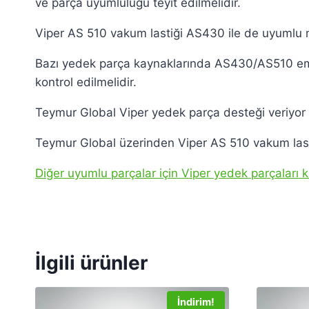
ve parça uyumluluğu teyit edilmelidir.
Viper AS 510 vakum lastiği AS430 ile de uyumlu
Bazı yedek parça kaynaklarında AS430/AS510 emiş 
kontrol edilmelidir.
Teymur Global Viper yedek parça desteği veriyo
Teymur Global üzerinden Viper AS 510 vakum lastiği,
Diğer uyumlu parçalar için Viper yedek parçaları ka
İlgili ürünler
İndirim!