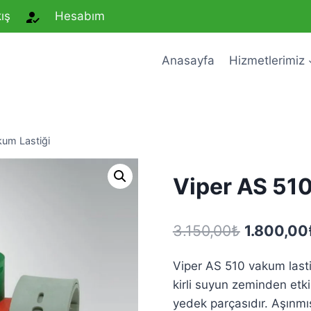
ış
Hesabım
Anasayfa
Hizmetlerimiz
kum Lastiği
Viper AS 510
Orijinal
3.150,00
₺
1.800,00
fiyat:
Viper AS 510 vakum last
3.150,00₺
kirli suyun zeminden etkil
yedek parçasıdır. Aşınmış